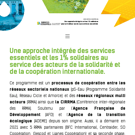
www.services-essentiels.org
Une approche intégrée et les 1% solidaires
pour un meilleur accès aux services essentiels
Une approche intégrée des services
essentiels et les 1% solidaires au
service des acteurs de la solidarité et
de la coopération internationale.
Ce programme est un
processus de coopération
entre les
réseaux sectoriels nationaux
(pS-Eau (Programme Solidarité
Eau), Réseau Cicle et Amorce) et des
réseaux régionaux multi
acteurs
(RRMA) ainsi que
la CIRRMA
(Conférence inter-régionale
des RRMA). Soutenu par l’
Agence Française de
Développement
(AFD) et l’
Agence de la transition
écologique
(ADEME) depuis son origine. Aussi, il a démarré en
2021 avec 5 RRMA partenaires (BFC International, Centraider, SO
Coopération, Gescod et Lianes Coopération) et sa seconde phase,